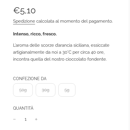
Prezzo
Prezzo
€5,10
di
regolare
Spedizione
calcolata al momento del pagamento.
vendita
Intenso, ricco, fresco.
L’aroma delle scorze d’arancia siciliana, essiccate
artigianalmente da noi a 30°C per circa 40 ore,
incontra quella del nostro cioccolato fondente.
CONFEZIONE DA
50g
30g
5g
QUANTITÀ